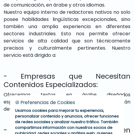
de comunicación, en árabe y otros idiomas.
Nuestro equipo interno de redactores nativos no solo
posee habilidades lingüísticas excepcionales, sino
también una amplia experiencia en diferentes
sectores industriales. Esto nos permite ofrecer
servicios de alta calidad que son técnicamente
precisos y culturalmente pertinentes. Nuestro
servicio está dirigido a:
- Empresas que Necesitan
Contenidos Especializados:
Ofrecemos textos en árabe diseñados
específicamente para el contexto local al que están
🍪 Preferencias de Cookies
destinados.
Usamos cookies para mejorar tu experiencia,
personalizar contenido y anuncios, ofrecer funciones
de redes sociales y analizar nuestro tráfico. También
- Agencias de Comunicación en
compartimos información con nuestros socios de
publicidad, redes sociales y análisis web, quienes