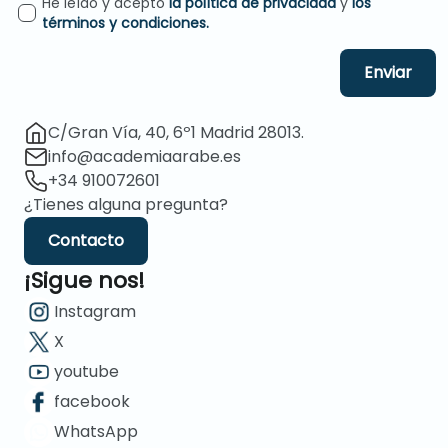
He leído y acepto
la política de privacidad
y
los
términos y condiciones.
Enviar
C/Gran Vía, 40, 6º1 Madrid 28013.
info@academiaarabe.es
+34 910072601
¿Tienes alguna pregunta?
Contacto
¡Sigue nos!
Instagram
X
youtube
facebook
WhatsApp