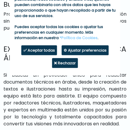
Busca de Precisión:
pueden combinarla con otros datos que les hayas
proporcionado o que hayan recopilado a partir de tu
Proporcionamos textos en árabe con la precisión
uso de sus servicios.
sintáctica y estilística que solo redactores nativos
Puedes aceptar todas las cookies o ajustar tus
pueden ofrecer.
preferencias en cualquier momento. Más
información en nuestra
*Política de Cookies
.
EXPERTOS EN REDACCIÓN TÉCNICA
✅ Aceptar todas
⚙️ Ajustar preferencias
ÁRABE
❌ Rechazar
Si buscas un proveedor único para redactar
documentos técnicos en árabe, desde la creación de
textos e ilustraciones hasta su impresión, nuestro
equipo está listo para asistirte. El equipo compuesto
por redactores técnicos, ilustradores, maquetadores
y expertos en multimedia están unidos por su pasión
por la tecnología y totalmente capacitados para
convertir tus visiones más innovadoras en realidad.