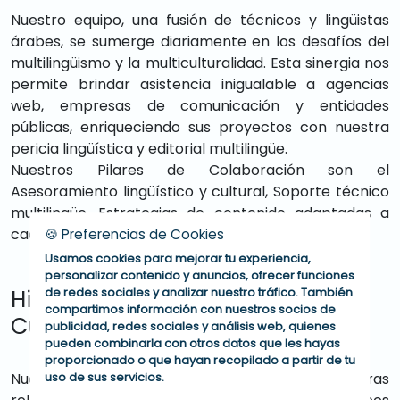
Nuestro equipo, una fusión de técnicos y lingüistas
árabes, se sumerge diariamente en los desafíos del
multilingüismo y la multiculturalidad. Esta sinergia nos
permite brindar asistencia inigualable a agencias
web, empresas de comunicación y entidades
públicas, enriqueciendo sus proyectos con nuestra
pericia lingüística y editorial multilingüe.
Nuestros Pilares de Colaboración son el
Asesoramiento lingüístico y cultural, Soporte técnico
multilingüe, Estrategias de contenido adaptadas a
cada audiencia
🍪 Preferencias de Cookies
Usamos cookies para mejorar tu experiencia,
personalizar contenido y anuncios, ofrecer funciones
Hispano-Árabe: Conectando
de redes sociales y analizar nuestro tráfico. También
compartimos información con nuestros socios de
Culturas
publicidad, redes sociales y análisis web, quienes
pueden combinarla con otros datos que les hayas
proporcionado o que hayan recopilado a partir de tu
Nuestra presencia estratégica en España y nuestras
uso de sus servicios.