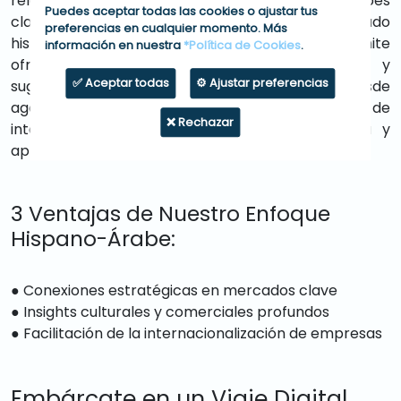
relaciones consolidadas en los mercados árabes
Puedes aceptar todas las cookies o ajustar tus
clave nos sitúan como connoisseurs del mercado
preferencias en cualquier momento. Más
hispano-árabe. Esta posición única nos permite
información en nuestra
*Política de Cookies
.
ofrecer insights locales valiosos, consejos y
✅ Aceptar todas
⚙️ Ajustar preferencias
sugerencias, facilitando así a nuestros clientes, desde
agencias hasta corporaciones en proceso de
❌ Rechazar
internacionalización, una comprensión profunda y
aplicable del paisaje árabe.
3 Ventajas de Nuestro Enfoque
Hispano-Árabe:
● Conexiones estratégicas en mercados clave
● Insights culturales y comerciales profundos
● Facilitación de la internacionalización de empresas
Embárcate en un Viaje Digital