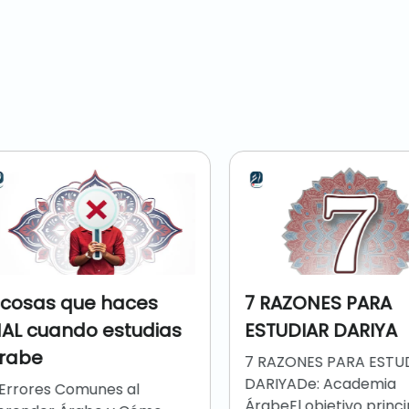
7 RAZONES PARA
cosas que haces
ESTUDIAR DARIYA
L cuando estudias
abe
7 RAZONES PARA ESTUDI
DARIYADe: Academia
rrores Comunes al
ÁrabeEl objetivo principa