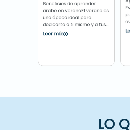
o en
Apr
Beneficios de aprender
Evi
 IA
árabe en veranoEl verano es
pued
una época ideal para
aset
evita
dedicarte a ti mismo y a tus....
il para
Lee
Leer más
 de
....
LO 