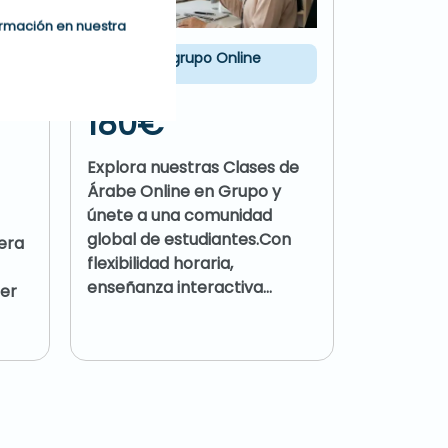
ormación en nuestra
Cursos de grupo Online
Individua
rid
180€
350
Explora nuestras Clases de
Sumérget
Árabe Online en Grupo y
Experienc
únete a una comunidad
Personal
global de estudiantes.Con
era
árabe nun
flexibilidad horaria,
accesible
enseñanza interactiva...
er
clases pa
online,...