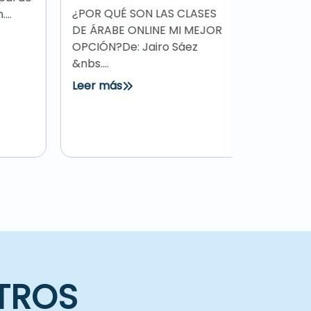
OPCIÓN?
DESDE CA
PASOSDe:
¿POR QUÉ SON LAS CLASES
pensando
DE ÁRABE ONLINE MI MEJOR
árabe....
OPCIÓN?De: Jairo Sáez
&nbs....
Leer más
Leer más
TROS