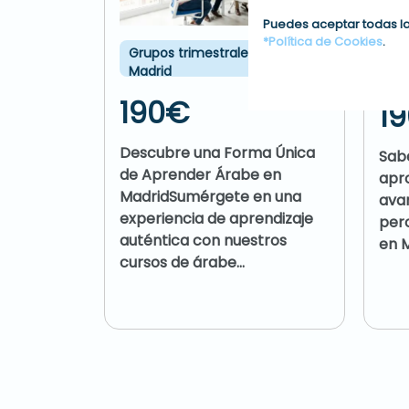
Puedes aceptar todas la
*Política de Cookies
.
Grupos trimestrales en
Cur
Madrid
lectal
190€
1
Descubre una Forma Única
Sab
de Aprender Árabe en
 dialectal
apr
MadridSumérgete en una
demia
ava
experiencia de aprendizaje
os por
per
auténtica con nuestros
rmativa
en M
cursos de árabe...
ropeo...