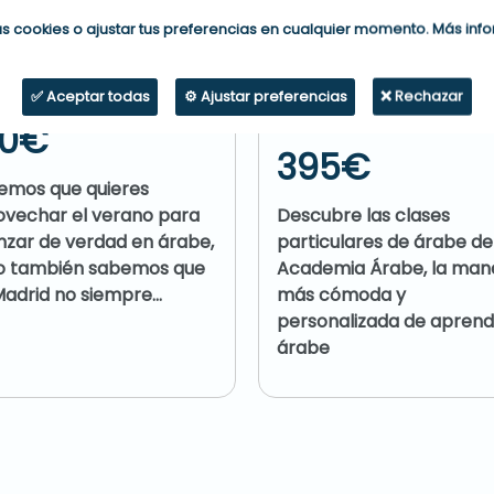
s cookies o ajustar tus preferencias en cualquier momento. Más inf
sos intensivos en Madrid
Clases particulares en Mad
✅ Aceptar todas
⚙️ Ajustar preferencias
❌ Rechazar
90€
395€
emos que quieres
Descubre las clases
ovechar el verano para
particulares de árabe de
nzar de verdad en árabe,
Academia Árabe, la man
o también sabemos que
más cómoda y
adrid no siempre...
personalizada de aprend
árabe