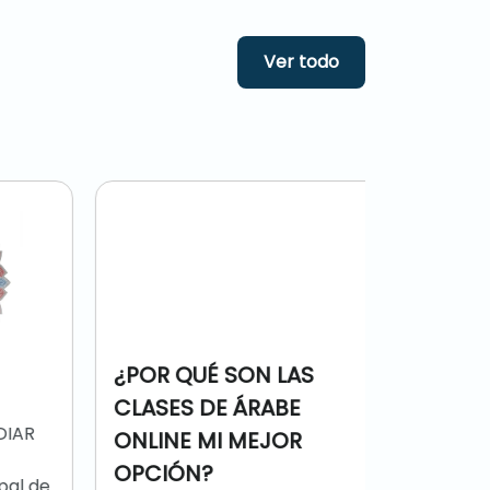
Ver todo
CÓMO 
¿POR QUÉ SON LAS
ÁRABE 
CLASES DE ÁRABE
AR
10 PAS
ONLINE MI MEJOR
CÓMO AP
l de