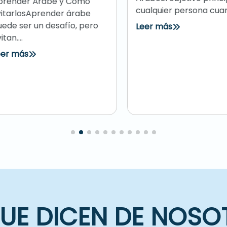
ender Árabe y Cómo
cualquier persona cuan....
tarlosAprender árabe
e ser un desafío, pero
Leer más
n....
r más
QUE DICEN DE NOSO